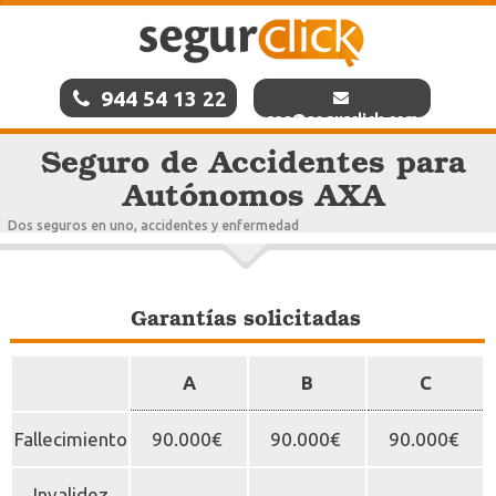
944 54 13 22
res@segurclick.com
Seguro de Accidentes para
Autónomos AXA
Dos seguros en uno, accidentes y enfermedad
Garantías solicitadas
A
B
C
Fallecimiento
90.000€
90.000€
90.000€
Invalidez