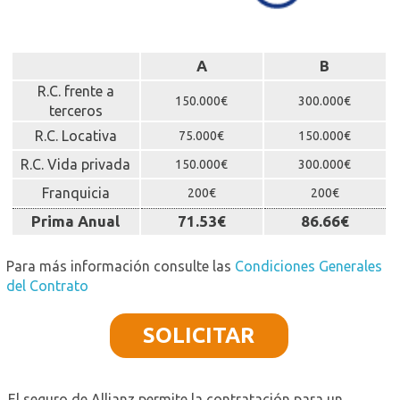
A
B
R.C. frente a
150.000€
300.000€
terceros
R.C. Locativa
75.000€
150.000€
R.C. Vida privada
150.000€
300.000€
Franquicia
200€
200€
Prima Anual
71.53€
86.66€
Para más información consulte las
Condiciones Generales
del Contrato
SOLICITAR
El seguro de Allianz permite la contratación para un